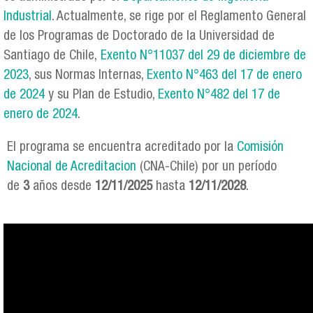
Industrial
. Actualmente, se rige por el Reglamento General
de los Programas de Doctorado de la Universidad de
Santiago de Chile,
Exento N°11037 del 29 de diciembre de
2023
, sus Normas Internas,
Exento N°463 del 17 de enero
de 2024
y su Plan de Estudio,
Exento N°482 del 17 de
enero de 2024
.
El programa se encuentra acreditado por la
Comisión
Nacional de Acreditacion
(CNA-Chile) por un período
de
3
años desde
12/11/2025
hasta
12/11/2028
.